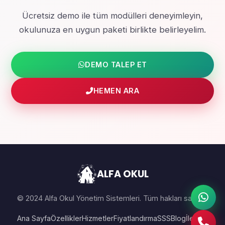
Ücretsiz demo ile tüm modülleri deneyimleyin,
okulunuza en uygun paketi birlikte belirleyelim.
DEMO TALEP ET
HEMEN ARA
ALFA OKUL
© 2024 Alfa Okul Yönetim Sistemleri. Tüm hakları saklıdır.
Ana Sayfa
Özellikler
Hizmetler
Fiyatlandırma
SSS
Blog
İletişim