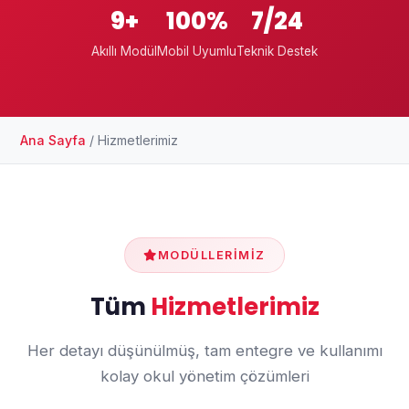
9+
100%
7/24
Akıllı Modül
Mobil Uyumlu
Teknik Destek
Ana Sayfa
/
Hizmetlerimiz
MODÜLLERIMIZ
Tüm
Hizmetlerimiz
Her detayı düşünülmüş, tam entegre ve kullanımı
kolay okul yönetim çözümleri