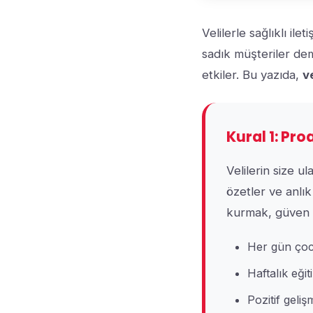
Velilerle sağlıklı il
sadık müşteriler deme
etkiler. Bu yazıda,
v
Kural 1: Pro
Velilerin size u
özetler ve anlık
kurmak, güven 
Her gün çocu
Haftalık eği
Pozitif geliş