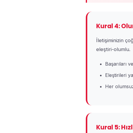
Kural 4: O
İletişiminizin ç
eleştiri-olumlu.
Başarıları v
Eleştirileri y
Her olumsuz
Kural 5: Hız