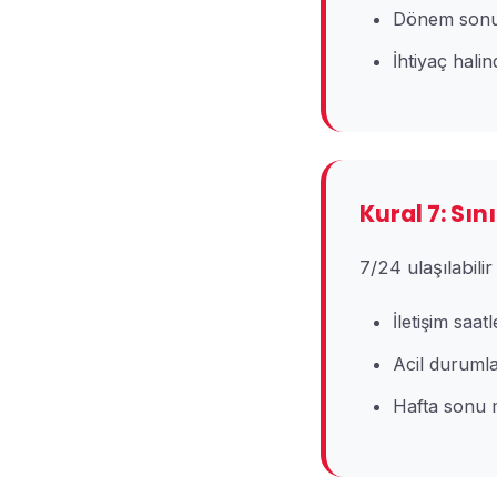
Dönem sonu
İhtiyaç hali
Kural 7: Sını
7/24 ulaşılabili
İletişim saat
Acil durumlar
Hafta sonu m