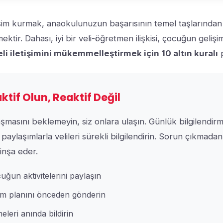
etişim kurmak, anaokulunuzun başarısının temel taşlarından b
ktir. Dahası, iyi bir veli-öğretmen ilişkisi, çocuğun gelişi
eli iletişimini mükemmelleştirmek için 10 altın kuralı
p
aktif Olun, Reaktif Değil
laşmasını beklemeyin, siz onlara ulaşın. Günlük bilgilendirm
 paylaşımlarla velileri sürekli bilgilendirin. Sorun çıkmadan
inşa eder.
ğun aktivitelerini paylaşın
tim planını önceden gönderin
meleri anında bildirin