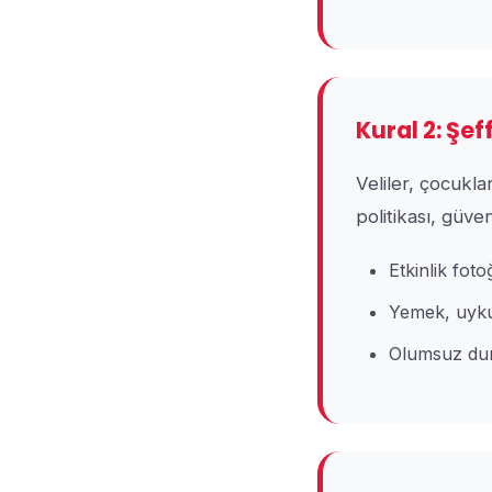
Kural 2: Şe
Veliler, çocukla
politikası, güveni
Etkinlik foto
Yemek, uyku 
Olumsuz duru