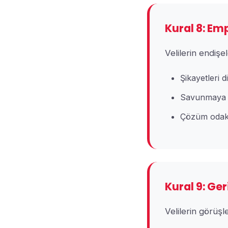
Kural 8: Em
Velilerin endişel
Şikayetleri d
Savunmaya 
Çözüm odakl
Kural 9: Ger
Velilerin görüşl