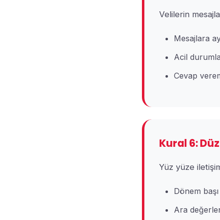
Velilerin mesaj
Mesajlara a
Acil durumla
Cevap verem
Kural 6: Dü
Yüz yüze iletişim
Dönem başı 
Ara değerle