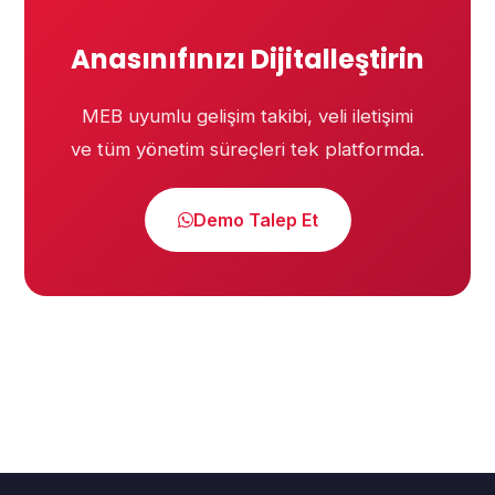
Anasınıfınızı Dijitalleştirin
MEB uyumlu gelişim takibi, veli iletişimi
ve tüm yönetim süreçleri tek platformda.
Demo Talep Et